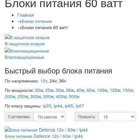
Блоки питания 60 ватт
Главная
→
Блоки питания
→
Блоки питания 60 ватт
В защитном кожухе
Влагозащищенные
Быстрый выбор блока питания
По напряжению:
12v
, 24v, 36v
По мощности:
20w
,
25w
,
30w
,
36w
,
40w
,
60w
,
100w
,
120w
,
150w
,
200w
,
250w
,
300w
,
350w
,
400w
,
500w
По класу защины:
ip20
,
ip44
,
ip65
,
ip67
Сортировка:
Показать:
Блок питания Defence 12v / 60w / ip44