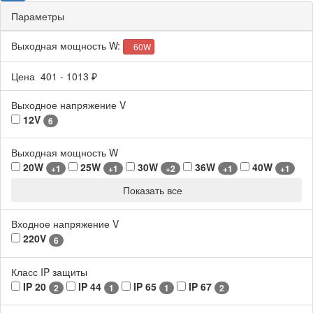
Параметры
Выходная мощность W:
60W
Цена
401
-
1013
₽
Выходное напряжение V
12V
6
Выходная мощность W
20W
25W
30W
36W
40W
+1
+1
+2
+1
+1
Показать все
Входное напряжение V
220V
6
Класс IP защиты
IP 20
IP 44
IP 65
IP 67
2
1
1
2